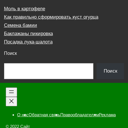
Моль в картофеле
Как правильно сформировать куст огурца
Семена бамии
Баклажаны пикировка
Посадка лука-шалота
Поиск
П
Поиск
о
и
с
к
О нас
Обратная связь
Правообладателям
Реклама
© 2022 Сайт