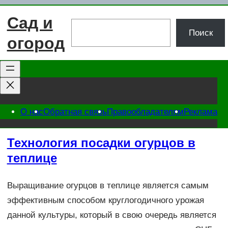
Перейти
Сад и
к
Поиск
Поиск
содержимому
огород
О нас
Обратная связь
Правообладателям
Реклама
Технология посадки огурцов в
теплице
Выращивание огурцов в теплице является самым
эффективным способом круглогодичного урожая
данной культуры, который в свою очередь является