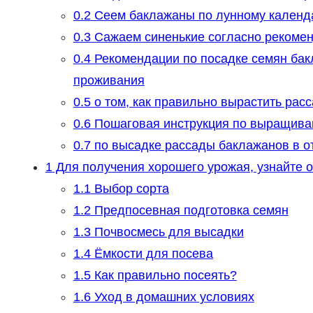
0.2
Сеем баклажаны по лунному календ
0.3
Сажаем синенькие согласно рекоме
0.4
Рекомендации по посадке семян бак
проживания
0.5
о том, как правильно вырастить расс
0.6
Пошаговая инструкция по выращива
0.7
по высадке рассады баклажанов в о
1
Для получения хорошего урожая, узнайте о
1.1
Выбор сорта
1.2
Предпосевная подготовка семян
1.3
Почвосмесь для высадки
1.4
Ёмкости для посева
1.5
Как правильно посеять?
1.6
Уход в домашних условиях