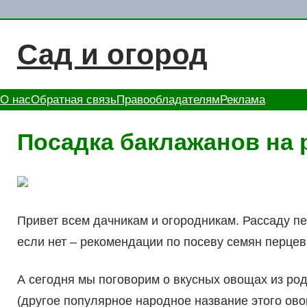
Перейти
к
Сад и огород
содержимому
О нас
Обратная связь
Правообладателям
Реклама
Посадка баклажанов на 
Привет всем дачникам и огородникам. Рассаду пе
если нет – рекомендации по посеву семян перцев
А сегодня мы поговорим о вкусных овощах из ро
(другое популярное народное название этого ово