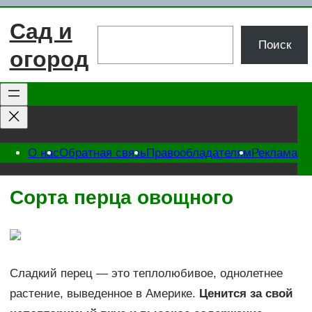
Перейти
Сад и
к
Поиск
Поиск
содержимому
огород
О нас
Обратная связь
Правообладателям
Реклама
Сорта перца овощного
Сладкий перец — это теплолюбивое, однолетнее
растение, выведенное в Америке.
Ценится за свой