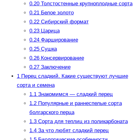
0.20
Толстостенные крупноплодные сорта
0.21
Белое золото
0.22
Сибирский формат
0.23
Царица
0.24
Фарширование
0.25
Сушка
0.26
Консервирование
0.27
Заключение
1
Перец сладкий. Какие существуют лучшие
сорта и семена
1.1
Знакомимся — сладкий перец
1.2
Популярные и раннеспелые сорта
болгарского перца
1.3
Сорта для теплиц из поликарбоната
1.4
За что любят сладкий перец
1.5
Биологические особенности