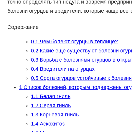
точно определять тип недуга и вовремя предприн
болезни огурцов и вредители, которые чаще всег
Содержание
0.1
Чем болеют огурцы в теплице?
0.2
Какие еще существуют болезни огур
0.3
Борьба с болезнями огурцов в откры
0.4
Вредители на огурцах
0.5
Сорта огурцов устойчивые к болезн
1
Список болезней, которым подвержены огур
1.1
Белая гниль
1.2
Серая гниль
1.3
Корневая гниль
1.4
Аскохитоз