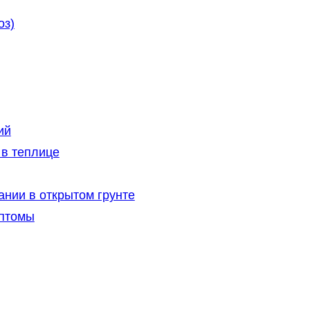
оз)
ий
в теплице
нии в открытом грунте
мптомы