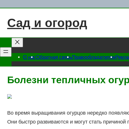
Перейти
к
Сад и огород
содержимому
О нас
Обратная связь
Правообладателям
Рекл
Болезни тепличных огу
Во время выращивания огурцов нередко появляют
Они быстро развиваются и могут стать причиной 