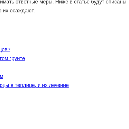
имать ответные меры. Ниже в статье будут описаны
о их осаждают.
цов?
том грунте
ям
цы в теплице, и их лечение