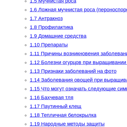
1.5
Мучнистая роса
1.6
Ложная мучнистая роса (пероноспор
1.7
Антракноз
1.8
Профилактика
1.9
Домашние средства
1.10
Препараты
1.11
Причины возникновения заболеван
1.12
Болезни огурцов при выращивании 
1.13
Признаки заболеваний на фото
1.14
Заболевания овощей при выращива
1.15
Что могут означать следующие си
1.16
Бахчевая тля
1.17
Паутинный клещ
1.18
Тепличная белокрылка
1.19
Народные методы защиты