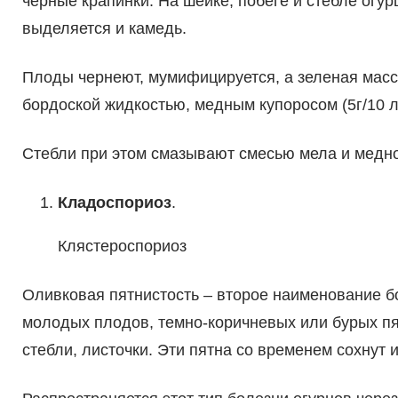
черные крапинки. На шейке, побеге и стебле огур
выделяется и камедь.
Плоды чернеют, мумифицируется, а зеленая масс
бордоской жидкостью, медным купоросом (5г/10 л 
Стебли при этом смазывают смесью мела и медно
Кладоспориоз
.
Клястероспориоз
Оливковая пятнистость – второе наименование б
молодых плодов, темно-коричневых или бурых пя
стебли, листочки. Эти пятна со временем сохнут 