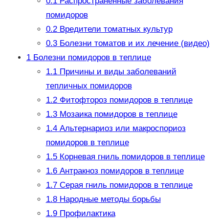
0.1
Распространенные заболевания
помидоров
0.2
Вредители томатных культур
0.3
Болезни томатов и их лечение (видео)
1
Болезни помидоров в теплице
1.1
Причины и виды заболеваний
тепличных помидоров
1.2
Фитофтороз помидоров в теплице
1.3
Мозаика помидоров в теплице
1.4
Альтернариоз или макроспориоз
помидоров в теплице
1.5
Корневая гниль помидоров в теплице
1.6
Антракноз помидоров в теплице
1.7
Серая гниль помидоров в теплице
1.8
Народные методы борьбы
1.9
Профилактика