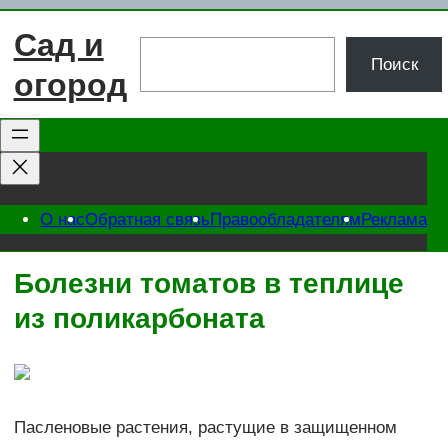
Перейти
Сад и
к
Поиск
Поиск
содержимому
огород
О нас
Обратная связь
Правообладателям
Реклама
Болезни томатов в теплице
из поликарбоната
Пасленовые растения, растущие в защищенном