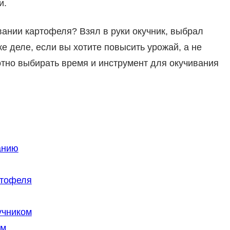
и.
вании картофеля? Взял в руки окучник, выбрал
е деле, если вы хотите повысить урожай, а не
отно выбирать время и инструмент для окучивания
анию
ртофеля
учником
ом