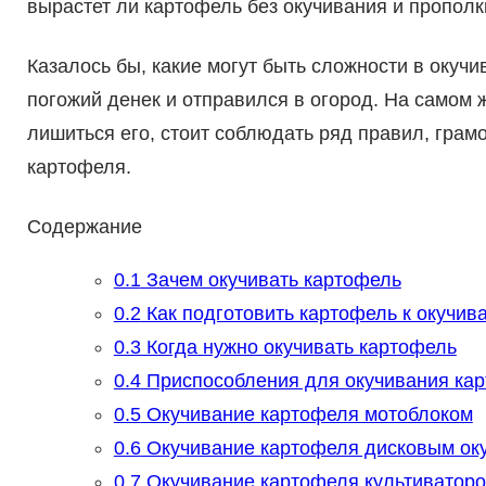
вырастет ли картофель без окучивания и прополк
Казалось бы, какие могут быть сложности в окучи
погожий денек и отправился в огород. На самом ж
лишиться его, стоит соблюдать ряд правил, грам
картофеля.
Содержание
0.1
Зачем окучивать картофель
0.2
Как подготовить картофель к окучив
0.3
Когда нужно окучивать картофель
0.4
Приспособления для окучивания ка
0.5
Окучивание картофеля мотоблоком
0.6
Окучивание картофеля дисковым ок
0.7
Окучивание картофеля культиватор