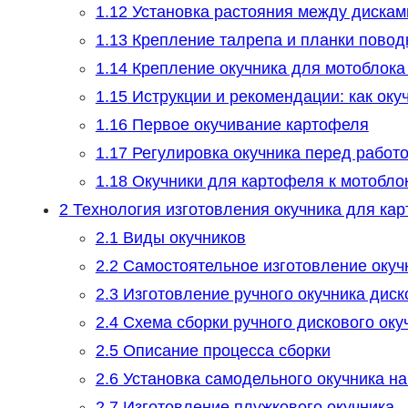
1.12
Установка растояния между дискам
1.13
Крепление талрепа и планки повод
1.14
Крепление окучника для мотоблока
1.15
Иструкции и рекомендации: как оку
1.16
Первое окучивание картофеля
1.17
Регулировка окучника перед работ
1.18
Окучники для картофеля к мотобло
2
Технология изготовления окучника для ка
2.1
Виды окучников
2.2
Самостоятельное изготовление окуч
2.3
Изготовление ручного окучника диск
2.4
Схема сборки ручного дискового оку
2.5
Описание процесса сборки
2.6
Установка самодельного окучника на
2.7
Изготовление плужкового окучника