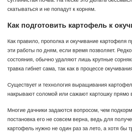
суглинистая почва. На песке это делать бессмыс
скатываться и не попадут к корням.
Как подготовить картофель к оку
Как правило, прополка и окучивание картофеля 
эти работы по дням, если время позволяет. Редк
состояния, обычно удаляют лишь крупные сорняки
травка гибнет сама, так как в процессе окучиван
Существует и технология выращивания картофеля
накрывают соломой или сажают картошку прямо 
Многие дачники задаются вопросом, чем подкорм
постановка его не совсем верна, ведь для полу
картофель нужно не один раз за лето, а хотя бы 