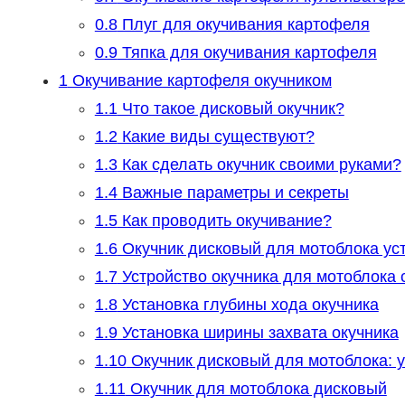
0.8
Плуг для окучивания картофеля
0.9
Тяпка для окучивания картофеля
1
Окучивание картофеля окучником
1.1
Что такое дисковый окучник?
1.2
Какие виды существуют?
1.3
Как сделать окучник своими руками?
1.4
Важные параметры и секреты
1.5
Как проводить окучивание?
1.6
Окучник дисковый для мотоблока ус
1.7
Устройство окучника для мотоблока
1.8
Установка глубины хода окучника
1.9
Установка ширины захвата окучника
1.10
Окучник дисковый для мотоблока: 
1.11
Окучник для мотоблока дисковый