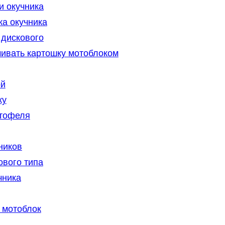
и окучника
ка окучника
 дискового
чивать картошку мотоблоком
ой
ку
ртофеля
ников
ового типа
чника
 мотоблок