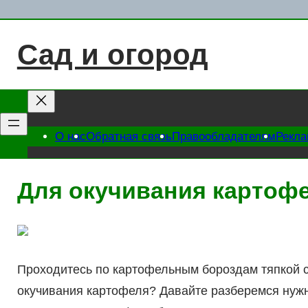
Перейти
к
Сад и огород
содержимому
О нас
Обратная связь
Правообладателям
Рекл
Для окучивания картоф
Проходитесь по картофельным бороздам тяпкой ск
окучивания картофеля? Давайте разберемся нужн