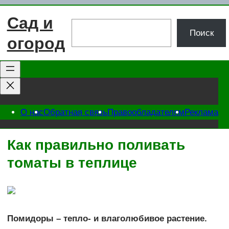
Перейти
Сад и
к
Поиск
Поиск
содержимому
огород
О нас
Обратная связь
Правообладателям
Реклама
Как правильно поливать
томаты в теплице
Помидоры – тепло- и влаголюбивое растение.