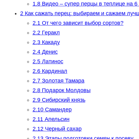
1.8
Видео – супер перцы в теплице на 6 
2
Как сажать перец: выбираем и сажаем лучш
2.1
От чего зависит выбор сортов?
2.2
Геракл
2.3
Какаду
2.4
Денис
2.5
Латинос
2.6
Кардинал
2.7
Золотая Тамара
2.8
Подарок Молдовы
2.9
Сибирский князь
2.10
Самандер
2.11
Апельсин
2.12
Черный сахар
2.13
Этапы подготовки семян к посеву