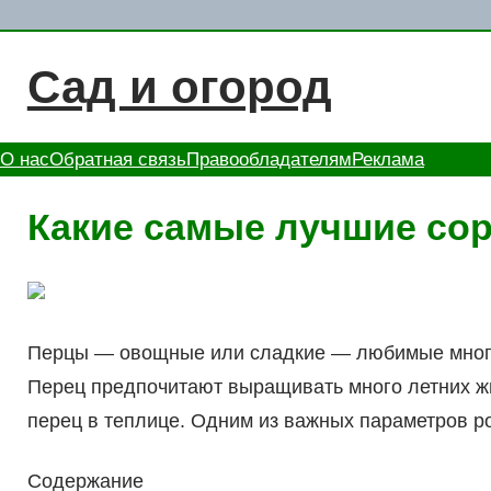
Перейти
к
Сад и огород
содержимому
О нас
Обратная связь
Правообладателям
Реклама
Какие самые лучшие сор
Перцы — овощные или сладкие — любимые многи
Перец предпочитают выращивать много летних жи
перец в теплице. Одним из важных параметров р
Содержание