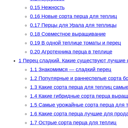
0.15
Нежность
0.16
Новые сорта перца для теплиц
0.17
Перцы для Урала для теплицы
0.18
Совместное выращивание
0.19
В одной теплице томаты и перец
0.20
Агротехника перца в теплице
1
Перец сладкий. Какие существуют лучшие 
1.1
Знакомимся — сладкий перец
1.2
Популярные и раннеспелые сорта бо
1.3
Какие сорта перца для теплиц самы
1.4
Какие гибридные сорта перца выращ
1.5
Самые урожайные сорта перца для 
1.6
Какие сорта перца лучшие для прод
1.7
Острые сорта перца для теплиц