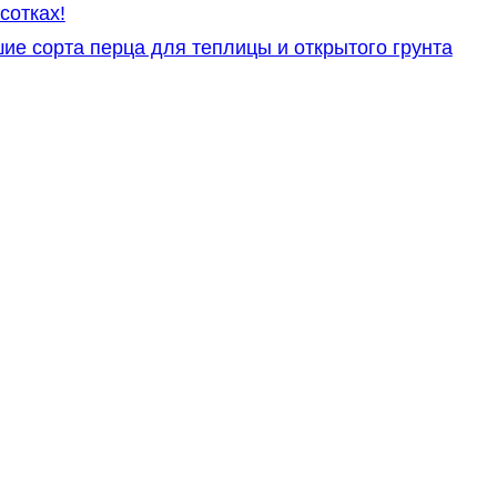
сотках!
ие сорта перца для теплицы и открытого грунта