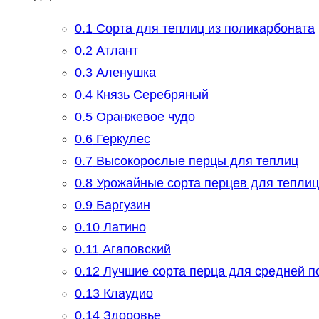
0.1
Сорта для теплиц из поликарбоната
0.2
Атлант
0.3
Аленушка
0.4
Князь Серебряный
0.5
Оранжевое чудо
0.6
Геркулес
0.7
Высокорослые перцы для теплиц
0.8
Урожайные сорта перцев для тепли
0.9
Баргузин
0.10
Латино
0.11
Агаповский
0.12
Лучшие сорта перца для средней п
0.13
Клаудио
0.14
Здоровье