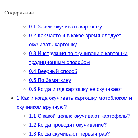
Содержание
0.1
Зачем окучивать картошку
0.2
Как часто и в какое время следует
окучивать картошку
0.3
Инструкция по окучиванию картошки
традиционным способом
0.4
Веерный способ
0.5
По Замяткину
0.6
Когда и где картошку не окучивают
1
Как и когда окучивать картошку мотоблоком и
окучником вручную?
1.1
С какой целью окучивают картофель?
1.2
Когда проводят окучивание?
1.3
Когда окучивают первый раз?