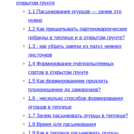
открытом грунте
1.1
Пасынкование огурцов — зачем это
нужно
1.2
Как прищипывать партенокарпические
гибриды в теплице и в открытом грунте?
1.3
: как убрать завязи из пазух нижних
листочков
1.4
Формирование пчёлоопыляемых
сортов в открытом грунте
1.5
Как формированием продлить
плодоношение до заморозков?
1.6
: несколько способов формирования
огурцов в теплице
1.7
Зачем пасынковать огурцы в теплице?
1.8
Время для пасынкования
1.9
Как в теплице пасынковать огурцы