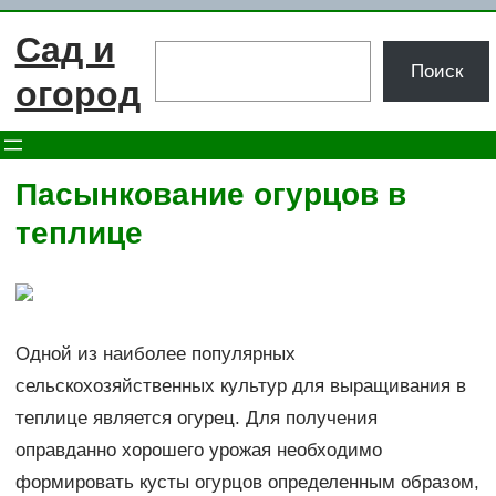
Перейти
Сад и
к
Поиск
Поиск
содержимому
огород
Пасынкование огурцов в
теплице
Одной из наиболее популярных
сельскохозяйственных культур для выращивания в
теплице является огурец. Для получения
оправданно хорошего урожая необходимо
формировать кусты огурцов определенным образом,