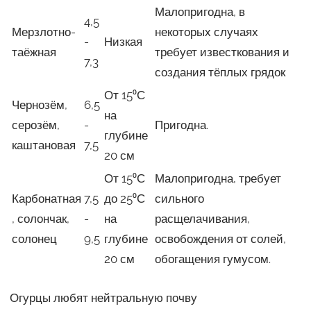
Малопригодна, в
4,5
Мерзлотно-
некоторых случаях
-
Низкая
таёжная
требует известкования и
7,3
создания тёплых грядок
От 15⁰С
Чернозём,
6,5
на
серозём,
-
Пригодна.
глубине
каштановая
7,5
20 см
От 15⁰С
Малопригодна, требует
Карбонатная
7,5
до 25⁰С
сильного
, солончак,
-
на
расщелачивания,
солонец
9,5
глубине
освобождения от солей,
20 см
обогащения гумусом.
Огурцы любят нейтральную почву