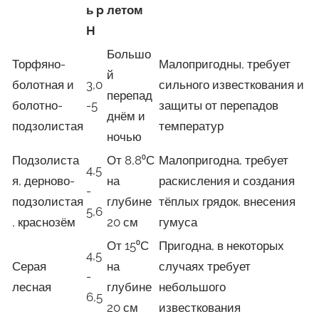
ь p
летом
H
Большо
Торфяно-
Малопригодны, требует
й
болотная и
3,0
сильного известкования и
перепад
болотно-
-5
защиты от перепадов
днём и
подзолистая
температур
ночью
Подзолиста
От 8,8⁰С
Малопригодна, требует
4,5
я, дерново-
на
раскисления и создания
-
подзолистая
глубине
тёплых грядок, внесения
5,6
, краснозём
20 см
гумуса
От 15⁰С
Пригодна, в некоторых
4,5
Серая
на
случаях требует
-
лесная
глубине
небольшого
6,5
20 см
известкования