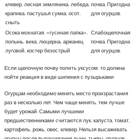
клевер, лесная земляника, лебеда,
почва. Пригодна
крапива, пастушья сумка, осот,
для огурцов.
сныть
Осока мохнатая, «гусиная лапка»,
Слабощелочная
полынь, вика, люцерна, аржанец
почва. Пригодна
луговой, костер безострый
для огурцов.
Если щелочную почву полить уксусом, то должна
пойти реакция в виде шипения с пузырьками
Огурцам необходимо менять место произрастания
раз в несколько лет. Чем чаще менять, тем лучше
будет урожай. Самыми лучшими
предшественниками считаются лук, капуста, томат,
картофель, рожь, овес, клевер. Нельзя высаживать
огурцы после выращивания дыни, тыквы, огурцов,