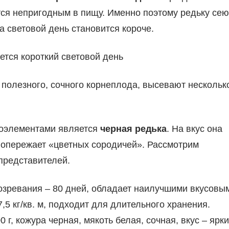
ится непригодным в пищу. Именно поэтому редьку сею
а световой день становится короче.
ется короткий световой день
 полезного, сочного корнеплода, высевают нескольк
роэлементами является
черная редька
. На вкус она
о опережает «цветных сородичей». Рассмотрим
представителей.
озревания – 80 дней, обладает наилучшими вкусовы
5 кг/кв. м, подходит для длительного хранения.
 г, кожура черная, мякоть белая, сочная, вкус – ярки