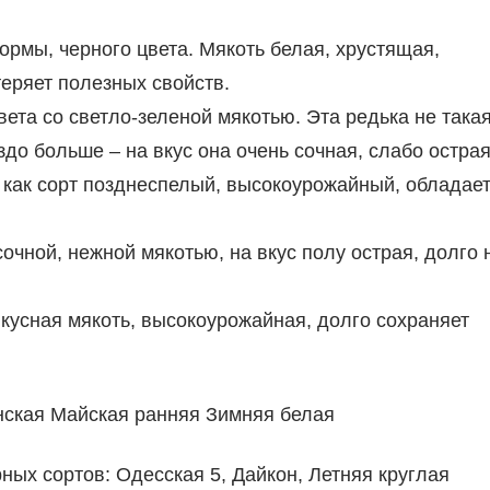
ормы, черного цвета. Мякоть белая, хрустящая,
теряет полезных свойств.
вета со светло-зеленой мякотью. Эта редька не така
здо больше – на вкус она очень сочная, слабо острая
к как сорт позднеспелый, высокоурожайный, обладае
сочной, нежной мякотью, на вкус полу острая, долго 
вкусная мякоть, высокоурожайная, долго сохраняет
нская Майская ранняя Зимняя белая
ых сортов: Одесская 5, Дайкон, Летняя круглая