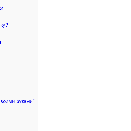
ки
ьку?
и
своими руками”