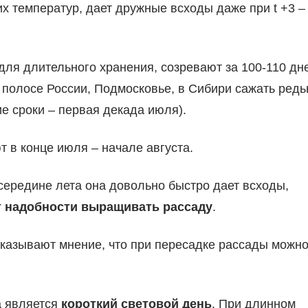
их температур, дает дружные всходы даже при t +3 –
ля длительного хранения, созревают за 100-110 дн
 полосе России, Подмосковье, в Сибири сажать редь
е сроки – первая декада июля).
 в конце июля – начале августа.
середине лета она довольно быстро дает всходы,
т надобности выращивать рассаду
.
сказывают мнение, что при пересадке рассады можн
а является
короткий световой день
. При длинном