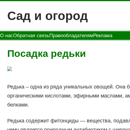
Перейти
Сад и огород
к
содержимому
О нас
Обратная связь
Правообладателям
Реклама
Посадка редьки
Редька – одна из ряда уникальных овощей. Она бо
органическими кислотами, эфирными маслами, а
белками.
Редька содержит фитонциды — вещества, подав
чему является природным антибиотиком с широча