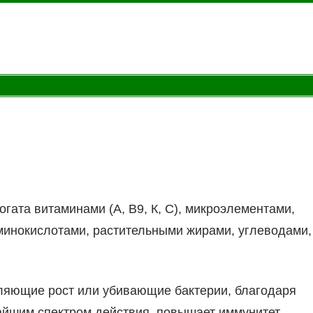
гата витаминами (А, В9, К, С), микроэлементами,
минокислотами, растительными жирами, углеводами,
ляющие рост или убивающие бактерии, благодаря
йшим спектром действия, повышает иммунитет,