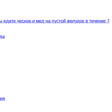
 едите чеснок и мед на пустой желудок в течение 7
да
ия