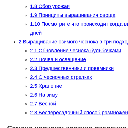
1.8
Сбор урожая
1.9
Принципы выращивания овоща
1.10
Посмотрите что происходит когда вы
дней
2
Выращивание озимого чеснока в три подхо
2.1
Обновление чеснока бульбочками
2.2
Почва и освещение
2.3
Предшественники и преемники
2.4
О чесночных стрелках
2.5
Хранение
2.6
На зиму
2.7
Весной
2.8
Беспересадочный способ размножен