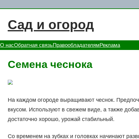
Перейти
к
Сад и огород
содержимому
О нас
Обратная связь
Правообладателям
Реклама
Семена чеснока
На каждом огороде выращивают чеснок. Предпоч
вкусом. Используют в свежем виде, а также доба
достаточно хорошо, урожай стабильный.
Со временем на зубках и головках начинают раз