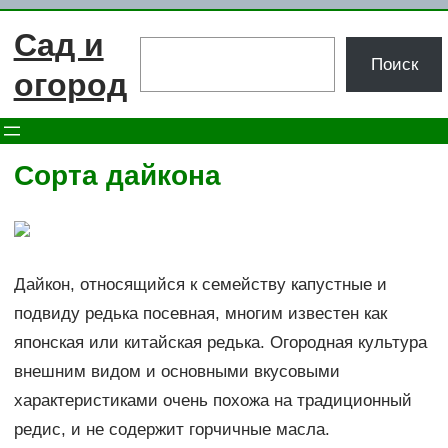
Перейти
Сад и
к
Поиск
Поиск
содержимому
огород
Сорта дайкона
Дайкон, относящийся к семейству капустные и
подвиду редька посевная, многим известен как
японская или китайская редька. Огородная культура
внешним видом и основными вкусовыми
характеристиками очень похожа на традиционный
редис, и не содержит горчичные масла.