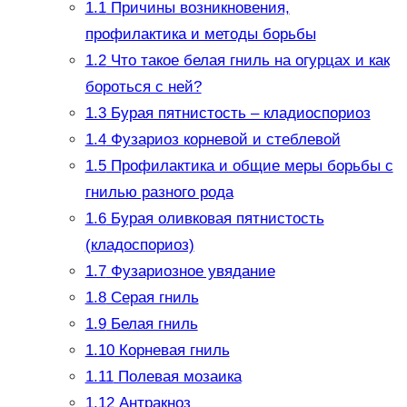
1.1
Причины возникновения,
профилактика и методы борьбы
1.2
Что такое белая гниль на огурцах и как
бороться с ней?
1.3
Бурая пятнистость – кладиоспориоз
1.4
Фузариоз корневой и стеблевой
1.5
Профилактика и общие меры борьбы с
гнилью разного рода
1.6
Бурая оливковая пятнистость
(кладоспориоз)
1.7
Фузариозное увядание
1.8
Серая гниль
1.9
Белая гниль
1.10
Корневая гниль
1.11
Полевая мозаика
1.12
Антракноз