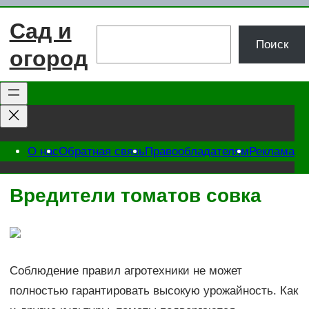
Перейти
Сад и
к
Поиск
Поиск
содержимому
огород
О нас
Обратная связь
Правообладателям
Реклама
Вредители томатов совка
Соблюдение правил агротехники не может
полностью гарантировать высокую урожайность. Как