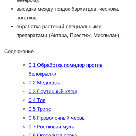
вечером);
высадка между грядок бархатцев, чеснока,
ноготков;
обработка растений специальными
препаратами (Актара, Престиж, Моспилан).
Содержание
0.1
Обработка помидор против
белокрылки
0.2
Медведка
0.3
Паутинный клещ
0.4
Тля
0.5
Трипс
0.6
Проволочный червь
0.7
Ростковая муха
0.8
Огородная совка