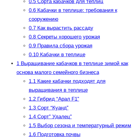
0.5
Сорта кабачков для теплиц
0.6
Кабачки в теплице: требования к
сооружению
0.7
Как вырастить рассаду
0.8
Секреты хорошего урожая
0.9
Правила сбора урожая
0.10
Кабачки в теплице
1
Выращивание кабачков в теплице зимой как
основа малого семейного бизнеса
1.1
Какие кабачки подходят для
выращивания в теплице
1.2
Гибрид “Арал F1”
1.3
Сорт “Куанд”
1.4
Сорт” Удалец”
1.5
Выбор сезона и температурный режим
1.6
Подготовка почвы