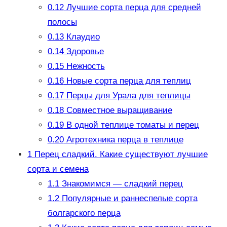
0.12
Лучшие сорта перца для средней
полосы
0.13
Клаудио
0.14
Здоровье
0.15
Нежность
0.16
Новые сорта перца для теплиц
0.17
Перцы для Урала для теплицы
0.18
Совместное выращивание
0.19
В одной теплице томаты и перец
0.20
Агротехника перца в теплице
1
Перец сладкий. Какие существуют лучшие
сорта и семена
1.1
Знакомимся — сладкий перец
1.2
Популярные и раннеспелые сорта
болгарского перца