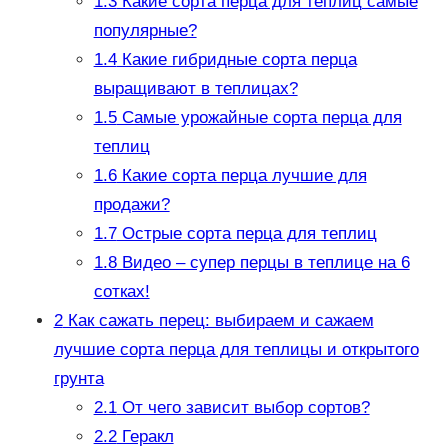
1.3
Какие сорта перца для теплиц самые
популярные?
1.4
Какие гибридные сорта перца
выращивают в теплицах?
1.5
Самые урожайные сорта перца для
теплиц
1.6
Какие сорта перца лучшие для
продажи?
1.7
Острые сорта перца для теплиц
1.8
Видео – супер перцы в теплице на 6
сотках!
2
Как сажать перец: выбираем и сажаем
лучшие сорта перца для теплицы и открытого
грунта
2.1
От чего зависит выбор сортов?
2.2
Геракл