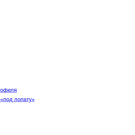
тофеля
 «под лопату»