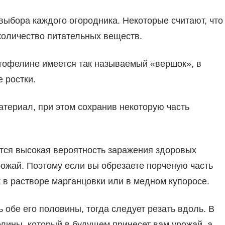
выбора каждого огородника. Некоторые считают, что
 количество питательных веществ.
ртофелине имеется так называемый «вершок», в
 ростки.
териал, при этом сохранив некоторую часть
тся высокая вероятность заражения здоровых
рожай. Поэтому если вы обрезаете порченую часть
в растворе марганцовки или в медном купоросе.
 обе его половины, тогда следует резать вдоль. В
лины, который в будущем принесет вам урожай, а