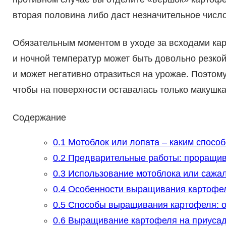
вторая половина либо даст незначительное число
Обязательным моментом в уходе за всходами кар
и ночной температур может быть довольно резкой
и может негативно отразиться на урожае. Поэтом
чтобы на поверхности оставалась только макушка
Содержание
0.1
Мотоблок или лопата – каким способ
0.2
Предварительные работы: проращива
0.3
Использование мотоблока или сажал
0.4
Особенности выращивания картофеля
0.5
Способы выращивания картофеля: от
0.6
Выращивание картофеля на приусаде